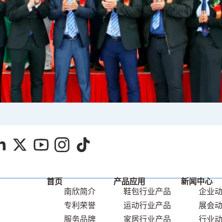
首页
产品应⽤
新闻中⼼
南欣简介
鞋包⾏业产品
企业
专利荣誉
运动⾏业产品
展会
服务品牌
家居⾏业产品
⾏业