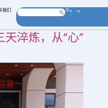
系我们
中
EN
天淬炼，从“心”