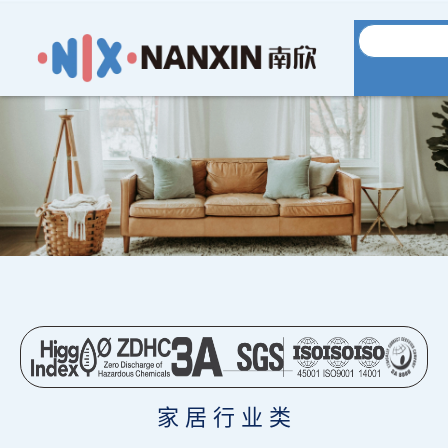
家 居 行 业 类