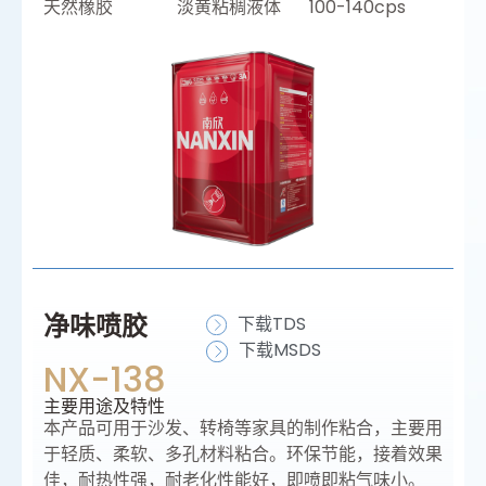
天然橡胶
淡黄粘稠液体
100-140cps
净味喷胶
下载TDS
下载MSDS
NX-138
主要⽤途及特性
本产品可用于沙发、转椅等家具的制作粘合，主要用
于轻质、柔软、多孔材料粘合。环保节能，接着效果
佳，耐热性强，耐老化性能好，即喷即粘气味小。