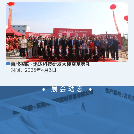
南欣控股 · 迅达科技研发大楼奠基典礼
时间：2025年4⽉6⽇
展 会 动 态